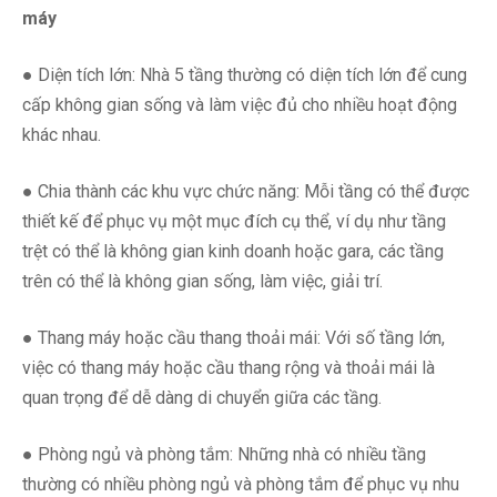
máy
● Diện tích lớn: Nhà 5 tầng thường có diện tích lớn để cung
cấp không gian sống và làm việc đủ cho nhiều hoạt động
khác nhau.
● Chia thành các khu vực chức năng: Mỗi tầng có thể được
thiết kế để phục vụ một mục đích cụ thể, ví dụ như tầng
trệt có thể là không gian kinh doanh hoặc gara, các tầng
trên có thể là không gian sống, làm việc, giải trí.
● Thang máy hoặc cầu thang thoải mái: Với số tầng lớn,
việc có thang máy hoặc cầu thang rộng và thoải mái là
quan trọng để dễ dàng di chuyển giữa các tầng.
● Phòng ngủ và phòng tắm: Những nhà có nhiều tầng
thường có nhiều phòng ngủ và phòng tắm để phục vụ nhu