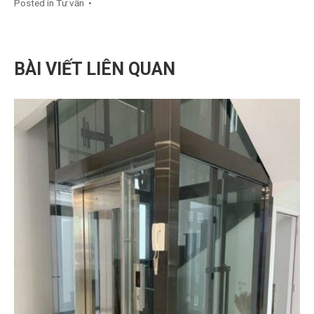
Posted in
Tư vấn
•
BÀI VIẾT LIÊN QUAN