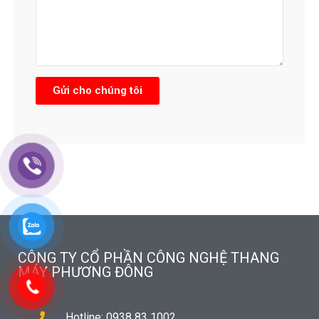
Gửi cho chúng tôi
CÔNG TY CỔ PHẦN CÔNG NGHỆ THANG
MÁY PHƯƠNG ĐÔNG
Hotline: 0938 83 1002