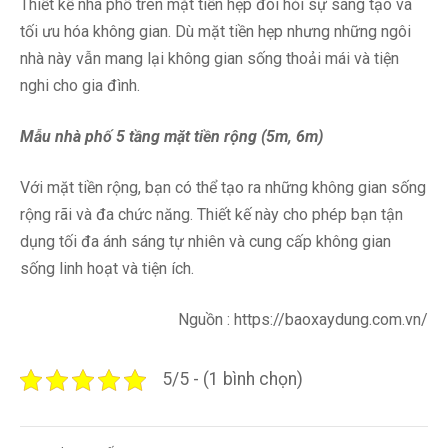
Thiết kế nhà phố trên mặt tiền hẹp đòi hỏi sự sáng tạo và
tối ưu hóa không gian. Dù mặt tiền hẹp nhưng những ngôi
nhà này vẫn mang lại không gian sống thoải mái và tiện
nghi cho gia đình.
Mẫu nhà phố 5 tầng mặt tiền rộng (5m, 6m)
Với mặt tiền rộng, bạn có thể tạo ra những không gian sống
rộng rãi và đa chức năng. Thiết kế này cho phép bạn tận
dụng tối đa ánh sáng tự nhiên và cung cấp không gian
sống linh hoạt và tiện ích.
Nguồn : https://baoxaydung.com.vn/
5/5 - (1 bình chọn)