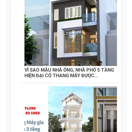
VÌ SAO MẪU NHÀ ỐNG, NHÀ PHỐ 5 TẦNG
HIỆN ĐẠI CÓ THANG MÁY ĐƯỢC...