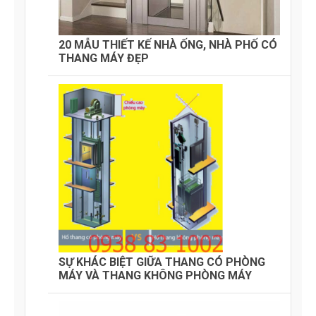
20 MẪU THIẾT KẾ NHÀ ỐNG, NHÀ PHỐ CÓ
THANG MÁY ĐẸP
SỰ KHÁC BIỆT GIỮA THANG CÓ PHÒNG
MÁY VÀ THANG KHÔNG PHÒNG MÁY