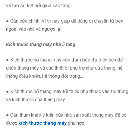
và tạo sự kết nối giữa các tầng.
● Gần cửa chính: Vị trí này giúp dễ dàng di chuyển từ bên
ngoài vào nhà và ngược lại.
Kích thước thang máy nhà 5 tầng
● Kích thước hố thang máy cần đảm bảo đủ diện tích để
chứa thang máy và các thiết bị phụ trợ như cửa thang, hệ
thống điều khiển, hệ thống đối trọng,…
● Kích thước hố thang máy tối thiểu phụ thuộc vào tải trọng
và kích thước của thang máy.
● Cần tham khảo ý kiến của nhà sản xuất thang máy để có
được
kích thước thang máy
phù hợp.