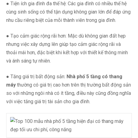
● Tiện ích gia đình đa thế hệ: Các gia đình có nhiều thế hệ
cùng sinh sống có thể tận dụng không gian lớn để đáp ứng
nhu cầu riêng biệt của mỗi thành viên trong gia đình.
● Tạo cảm giác rộng rãi hơn: Mặc dù không gian đất hẹp
nhưng việc xây dựng lên giúp tạo cảm giác rộng rãi và
thoải mái hơn, đặc biệt khi kết hợp với thiết kế thông minh
và ánh sáng tự nhiên.
● Tăng giá trị bất động sản:
Nhà phố 5 tầng có thang
máy
thường có giá trị cao hơn trên thị trường bất động sản
so với những ngôi nhà có ít tầng, điều này cũng đồng nghĩa
với việc tăng giá trị tài sản cho gia đình.