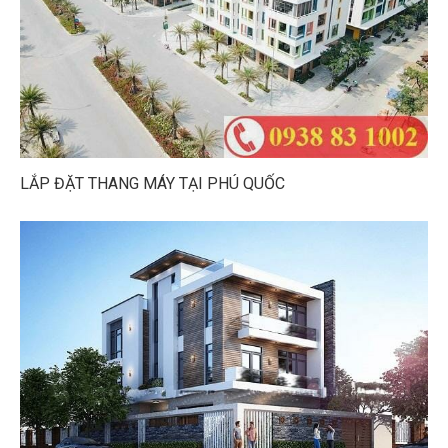
LẮP ĐẶT THANG MÁY TẠI PHÚ QUỐC