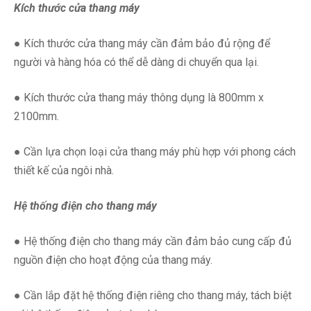
Kích thước cửa thang máy
● Kích thước cửa thang máy cần đảm bảo đủ rộng để
người và hàng hóa có thể dễ dàng di chuyển qua lại.
● Kích thước cửa thang máy thông dụng là 800mm x
2100mm.
● Cần lựa chọn loại cửa thang máy phù hợp với phong cách
thiết kế của ngôi nhà.
Hệ thống điện cho thang máy
● Hệ thống điện cho thang máy cần đảm bảo cung cấp đủ
nguồn điện cho hoạt động của thang máy.
● Cần lắp đặt hệ thống điện riêng cho thang máy, tách biệt