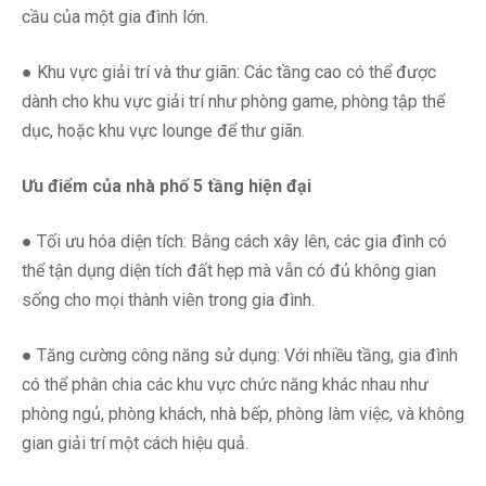
cầu của một gia đình lớn.
● Khu vực giải trí và thư giãn: Các tầng cao có thể được
dành cho khu vực giải trí như phòng game, phòng tập thể
dục, hoặc khu vực lounge để thư giãn.
Ưu điểm của nhà phố 5 tầng hiện đại
● Tối ưu hóa diện tích: Bằng cách xây lên, các gia đình có
thể tận dụng diện tích đất hẹp mà vẫn có đủ không gian
sống cho mọi thành viên trong gia đình.
● Tăng cường công năng sử dụng: Với nhiều tầng, gia đình
có thể phân chia các khu vực chức năng khác nhau như
phòng ngủ, phòng khách, nhà bếp, phòng làm việc, và không
gian giải trí một cách hiệu quả.