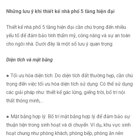
Những lưu ý khi thiết kế nhà phố 5 tầng hiện đại
Thiết kế nhà phố 5 tầng hiện đại cần chú trọng đến nhiều
yếu tố để đảm bảo tính thẩm mỹ, công năng và sự an toàn
cho ngôi nhà. Dưới đây là một số lưu ý quan trọng:
Diện tích và mặt bằng
● Tối ưu hóa diện tích: Do diện tích đất thường hẹp, cần chú
trọng đến việc tối ưu hóa diện tích sử dụng. Có thể sử dụng
các giải pháp như: thiết kế gác lửng, giếng trời, bố trí nội
thất thông minh,…
● Mặt bằng hợp lý: Bố trí mặt bằng hợp lý để đảm bảo sự
thuận tiện trong sinh hoạt và di chuyển. Ví dụ, khu vực sinh
hoạt chung như phòng khách, phòng bếp, phòng ăn nên