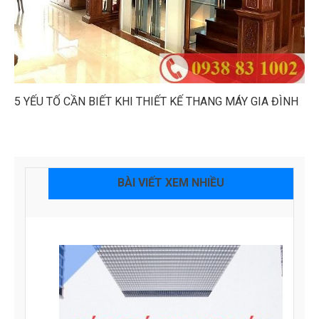
5 YẾU TỐ CẦN BIẾT KHI THIẾT KẾ THANG MÁY GIA ĐÌNH
BÀI VIẾT XEM NHIỀU