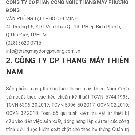
CÔNG TY CỔ PHẦN CÔNG NGHỆ THANG MÁY PHƯƠNG
ĐÔNG
VĂN PHÒNG TẠI TP.HỒ CHÍ MINH
40 Đường 05, KDT Vạn Phúc QL 13, P.Hiệp Bình Phước,
Q.Thủ Đức, TP.HCM
(028) 3620 0715
info@thangmaydongphuong.com.vn
2. CÔNG TY CP THANG MÁY THIÊN
NAM
Sản phẩm mang thương hiệu thang máy Thiên Nam được
sản xuất theo các tiêu chuẩn kỹ thuật TCVN 5744:1993;
TCVN 6396-20:2017; TCVN 6396-50:2017; QCVN 02:2019;
QCVN 32:2018. Toàn bộ qui trình kiểm tra vật tư thiết bị
đầu vào đến việc sản xuất, đóng hàng lắp đặt tại các công
trình đều được kiểm soát chặt chẽ theo hệ thống Quản trị