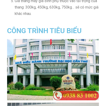
Giá thang máy gia đình phụ thuộc vào tải trọng của
thang: 300kg, 450kg, 630kg, 750kg… sẽ có mức giá
khác nhau.
CÔNG TRÌNH TIÊU BIỂU